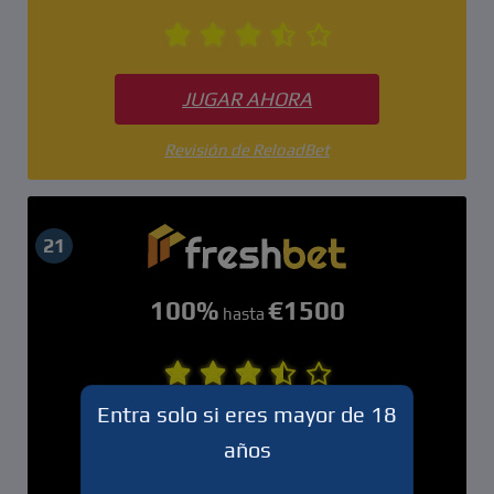
JUGAR AHORA
Revisión de ReloadBet
21
100%
€1500
hasta
Entra solo si eres mayor de 18
JUGAR AHORA
años
Revisión de freshbet