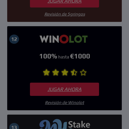
JUGAR AHORA
Revisión de 5gringos
12
100%
€1000
hasta
JUGAR AHORA
Revisión de Winolot
13