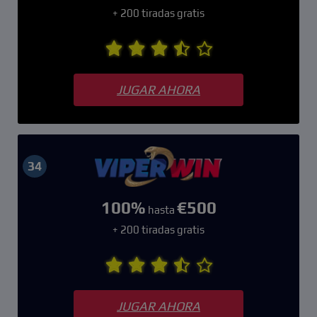
+ 200 tiradas gratis
JUGAR AHORA
34
100%
€500
hasta
+ 200 tiradas gratis
JUGAR AHORA