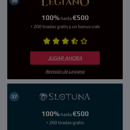
36
100%
€500
hasta
+ 200 tiradas gratis y un bonus crab
JUGAR AHORA
Revisión de Legiano
37
100%
€500
hasta
+ 200 tiradas gratis