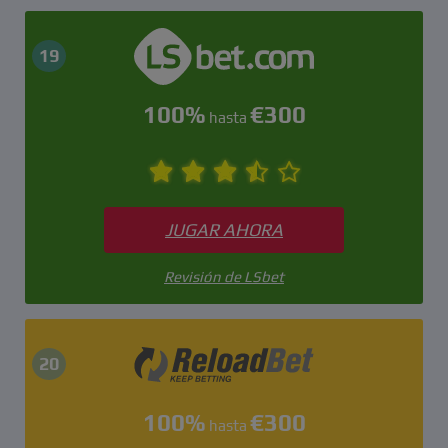
19
100%
€300
hasta
JUGAR AHORA
Revisión de LSbet
20
100%
€300
hasta