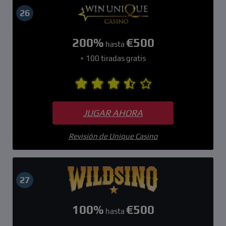
26
200%
€500
hasta
+ 100 tiradas gratis
JUGAR AHORA
Revisión de Unique Casino
27
100%
€500
hasta