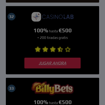
32
100%
€500
hasta
+ 200 tiradas gratis
JUGAR AHORA
33
100%
€500
hasta