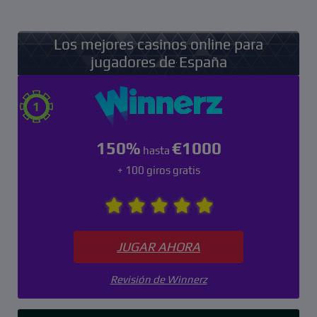
Los mejores casinos online para
jugadores de España
1
150%
€1000
hasta
+ 100 giros gratis
JUGAR AHORA
Revisión de Winnerz