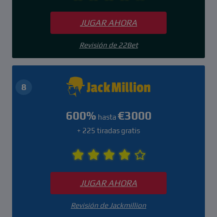
JUGAR AHORA
Revisión de 22Bet
8
600%
€3000
hasta
+ 225 tiradas gratis
JUGAR AHORA
Revisión de Jackmillion