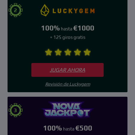
2
100%
€1000
hasta
+ 125 giros gratis
JUGAR AHORA
Revisión de Luckygem
3
100%
€500
hasta