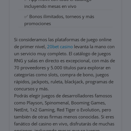
incluyendo mesas en vivo
✅ Bonos ilimitados, torneos y más
promociones
Si consideramos las plataformas de juego online
de primer nivel,
20bet casino
levanta la mano con
un servicio muy completo. El catálogo de juegos
RNG y salas en directo es excepcional, con más de
70 proveedores y 5.000 títulos para explorar en
categorías como slots, compra de bono, juegos
rápidos, jackpots, ruleta, blackjack, programas de
concursos y más.
Podrás elegir juegos de desarrolladores famosos
como Playson, Spinomenal, Booming Games,
NetEnt, 1x2 Gaming, Red Tiger o Evolution, pero
también de otras firmas menos conocidas. Si eres
fanático del casino en vivo, disfrutarás de muchas
opciones, incluyendo mesas que se juegan