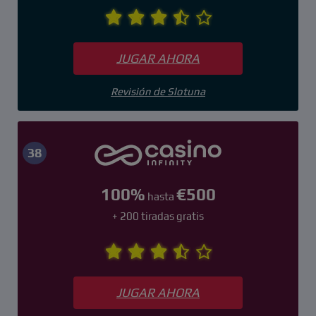
JUGAR AHORA
Revisión de Slotuna
38
100%
€500
hasta
+ 200 tiradas gratis
JUGAR AHORA