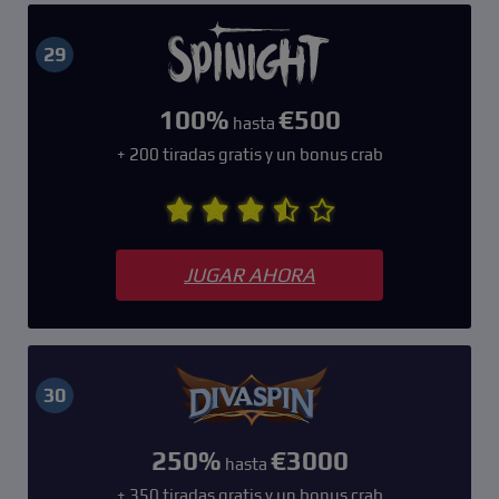
29
100%
€500
hasta
+ 200 tiradas gratis y un bonus crab
JUGAR AHORA
30
250%
€3000
hasta
+ 350 tiradas gratis y un bonus crab