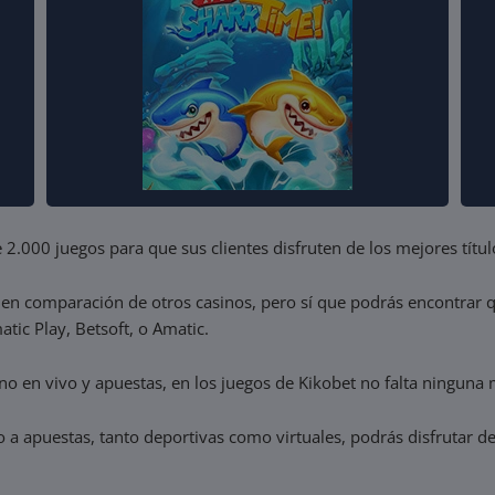
.000 juegos para que sus clientes disfruten de los mejores título
en comparación de otros casinos, pero sí que podrás encontrar q
tic Play, Betsoft, o Amatic.
o en vivo y apuestas, en los juegos de Kikobet no falta ninguna 
a apuestas, tanto deportivas como virtuales, podrás disfrutar d