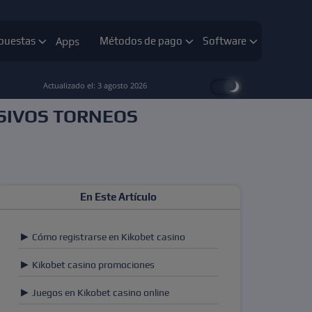
Apps
puestas
Métodos de pago
Software
Actualizado el:
3 agosto 2026
USIVOS TORNEOS
En Este Artículo
Cómo registrarse en Kikobet casino
Kikobet casino promociones
Juegos en Kikobet casino online