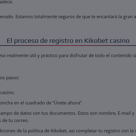
radece.
denado. Estamos totalmente seguros de que te encantará la gran a
El proceso de registro en Kikobet casino
so realmente útil y práctico para disfrutar de todo el contenido 
los pasos:
casino.
pincha en el cuadrado de “Únete ahora”.
 campo de datos con tus documentos. Estos son nombre, E-mail y 
 de tu correo.
ciones de la política de Kikobet, así completar tu registro con la