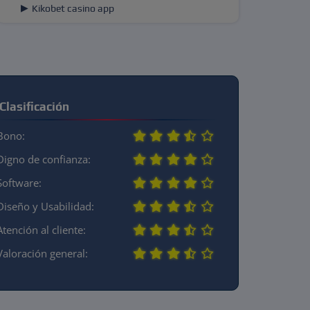
Kikobet casino app
Clasificación
Bono:
Digno de confianza:
Software:
Diseño y Usabilidad:
Atención al cliente:
Valoración general: