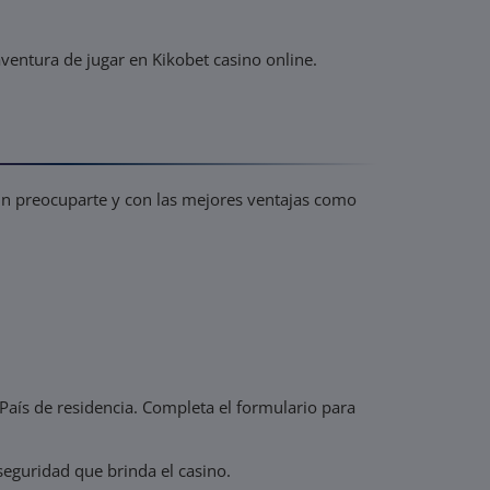
ventura de jugar en Kikobet casino online.
sin preocuparte y con las mejores ventajas como
País de residencia. Completa el formulario para
 seguridad que brinda el casino.