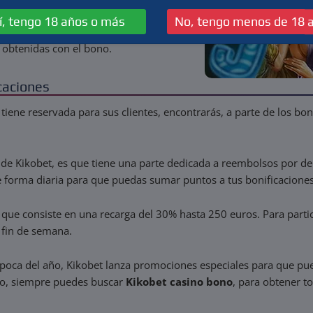
0% de hasta 450 €, para que puedas jugar
í, tengo 18 años o más
No, tengo menos de 18 
ere decir que tendrás que jugar esa
s obtenidas con el bono.
caciones
iene reservada para sus clientes, encontrarás, a parte de los bon
 de Kikobet, es que tiene una parte dedicada a reembolsos por dep
 de forma diaria para que puedas sumar puntos a tus bonificacion
que consiste en una recarga del 30% hasta 250 euros. Para partic
 fin de semana.
oca del año, Kikobet lanza promociones especiales para que pue
 no, siempre puedes buscar
Kikobet casino bono
, para obtener t