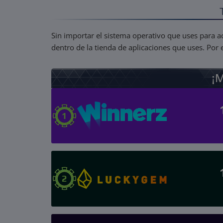
Sin importar el sistema operativo que uses para a
dentro de la tienda de aplicaciones que uses. Por
¡M
1
2