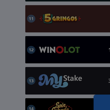
11
12
13
14