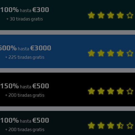
100%
€300
hasta
+ 30 tiradas gratis
600%
€3000
hasta
+ 225 tiradas gratis
150%
€500
hasta
+ 200 tiradas gratis
100%
€500
hasta
+ 200 tiradas gratis