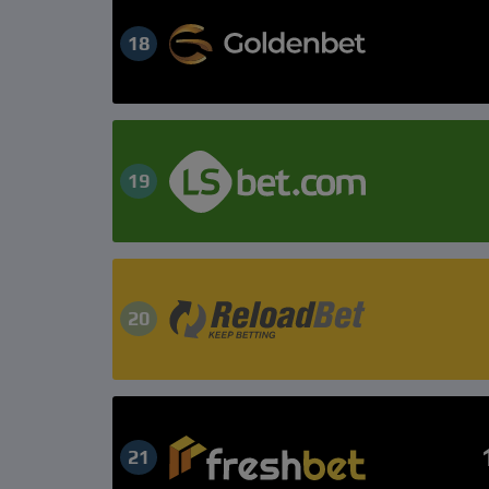
18
19
20
21