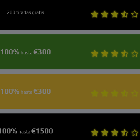
200 tiradas gratis
100%
€300
hasta
100%
€300
hasta
100%
€1500
hasta