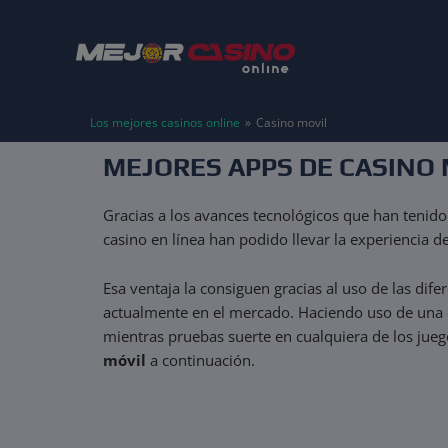
Los mejores casinos online
Casino movil
MEJORES APPS DE CASINO 
Gracias a los avances tecnológicos que han tenido
casino en línea han podido llevar la experiencia d
Esa ventaja la consiguen gracias al uso de las dif
actualmente en el mercado. Haciendo uso de una 
mientras pruebas suerte en cualquiera de los jue
móvil
a continuación.