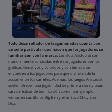
Todo desarrollador de tragamonedas cuenta con
un sello particular que hacen que los jugadores se
familiaricen con la marca.
Las slots Aristocrat son
mundialmente conocidas entre sus jugadores por los
gráficos llamativos y coloridos y con temas que
envuelven a los jugadores para que disfruten de la
acción entre los carretes. Además, los juegos Aristocrat
suelen ofrecen una jugabilidad de primera clase y unas
características de bonificación como, por ejemplo,
vemos en sus títulos Big Ben y el asiático Choy Sun
Doa.