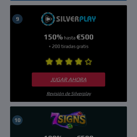
9
150%
€500
hasta
+ 200 tiradas gratis
JUGAR AHORA
Revisión de Silverplay
10