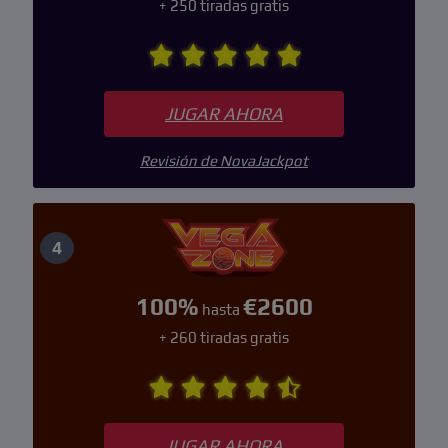
+ 250 tiradas gratis
JUGAR AHORA
Revisión de NovaJackpot
4
100%
€2600
hasta
+ 260 tiradas gratis
JUGAR AHORA