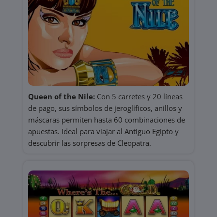
Queen of the Nile:
Con 5 carretes y 20 líneas
de pago, sus símbolos de jeroglíficos, anillos y
máscaras permiten hasta 60 combinaciones de
apuestas. Ideal para viajar al Antiguo Egipto y
descubrir las sorpresas de Cleopatra.