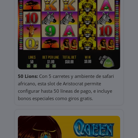
50 Lions:
Con 5 carretes y ambiente de safari
africano, esta slot de Aristocrat permite
configurar hasta 50 líneas de pago, e incluye
bonos especiales como giros gratis.