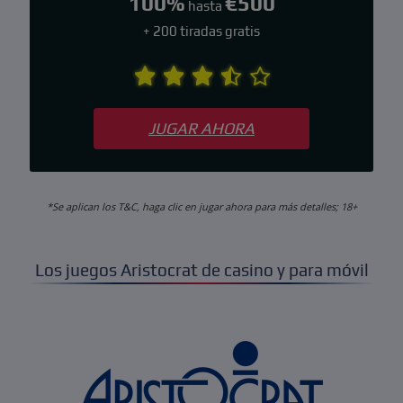
100%
€500
hasta
+ 200 tiradas gratis
JUGAR AHORA
*Se aplican los T&C, haga clic en jugar ahora para más detalles; 18+
Los juegos Aristocrat de casino y para móvil