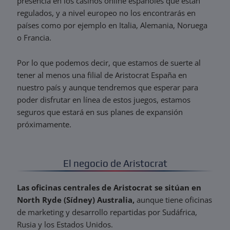
presencia en los casinos online españoles que están
regulados, y a nivel europeo no los encontrarás en
países como por ejemplo en Italia, Alemania, Noruega
o Francia.
Por lo que podemos decir, que estamos de suerte al
tener al menos una filial de Aristocrat España en
nuestro país y aunque tendremos que esperar para
poder disfrutar en línea de estos juegos, estamos
seguros que estará en sus planes de expansión
próximamente.
El negocio de Aristocrat
Las oficinas centrales de Aristocrat se sitúan en
North Ryde (Sídney) Australia,
aunque tiene oficinas
de marketing y desarrollo repartidas por Sudáfrica,
Rusia y los Estados Unidos.