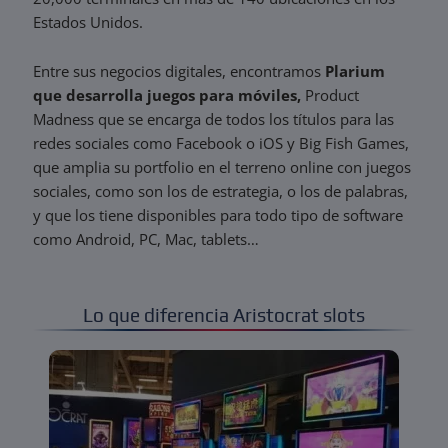
Estados Unidos.
Entre sus negocios digitales, encontramos
Plarium
que desarrolla juegos para móviles,
Product
Madness que se encarga de todos los títulos para las
redes sociales como Facebook o iOS y Big Fish Games,
que amplia su portfolio en el terreno online con juegos
sociales, como son los de estrategia, o los de palabras,
y que los tiene disponibles para todo tipo de software
como Android, PC, Mac, tablets…
Lo que diferencia Aristocrat slots