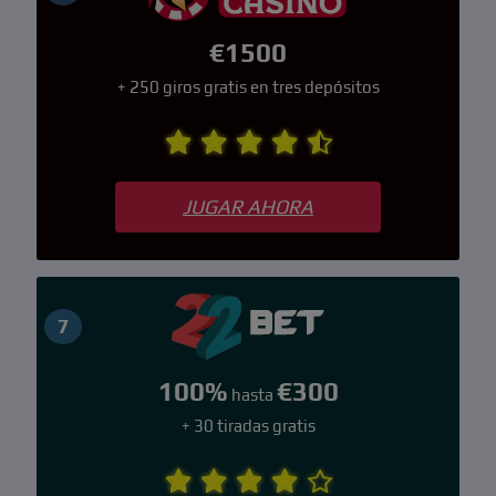
€1500
+ 250 giros gratis en tres depósitos
JUGAR AHORA
7
100%
€300
hasta
+ 30 tiradas gratis