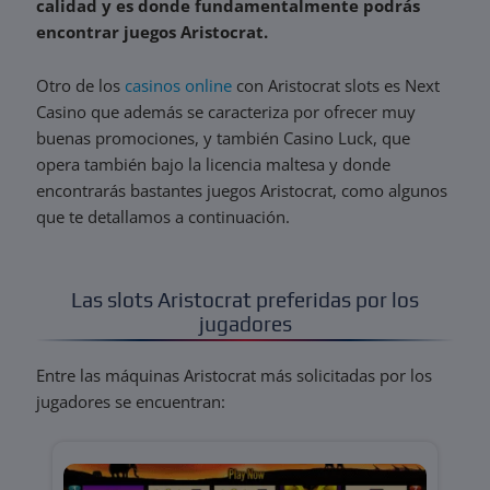
calidad y es donde fundamentalmente podrás
encontrar juegos Aristocrat.
Otro de los
casinos online
con Aristocrat slots es Next
Casino que además se caracteriza por ofrecer muy
buenas promociones, y también Casino Luck, que
opera también bajo la licencia maltesa y donde
encontrarás bastantes juegos Aristocrat, como algunos
que te detallamos a continuación.
Las slots Aristocrat preferidas por los
jugadores
Entre las máquinas Aristocrat más solicitadas por los
jugadores se encuentran: