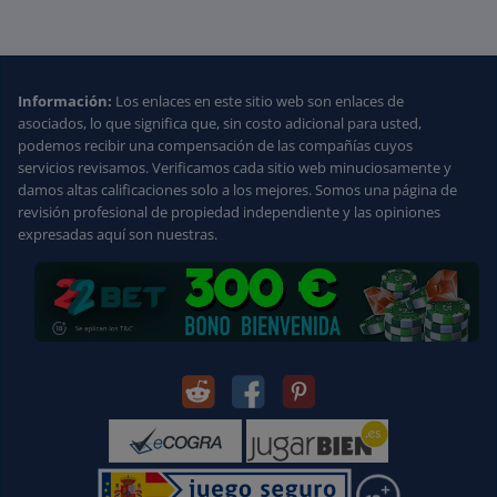
Información:
Los enlaces en este sitio web son enlaces de
asociados, lo que significa que, sin costo adicional para usted,
podemos recibir una compensación de las compañías cuyos
servicios revisamos. Verificamos cada sitio web minuciosamente y
damos altas calificaciones solo a los mejores. Somos una página de
revisión profesional de propiedad independiente y las opiniones
expresadas aquí son nuestras.