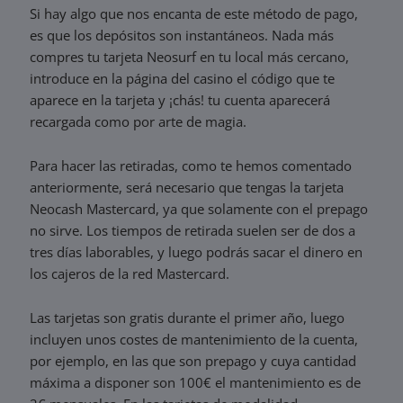
Si hay algo que nos encanta de este método de pago,
es que los depósitos son instantáneos. Nada más
compres tu tarjeta Neosurf en tu local más cercano,
introduce en la página del casino el código que te
aparece en la tarjeta y ¡chás! tu cuenta aparecerá
recargada como por arte de magia.
Para hacer las retiradas, como te hemos comentado
anteriormente, será necesario que tengas la tarjeta
Neocash Mastercard, ya que solamente con el prepago
no sirve. Los tiempos de retirada suelen ser de dos a
tres días laborables, y luego podrás sacar el dinero en
los cajeros de la red Mastercard.
Las tarjetas son gratis durante el primer año, luego
incluyen unos costes de mantenimiento de la cuenta,
por ejemplo, en las que son prepago y cuya cantidad
máxima a disponer son 100€ el mantenimiento es de