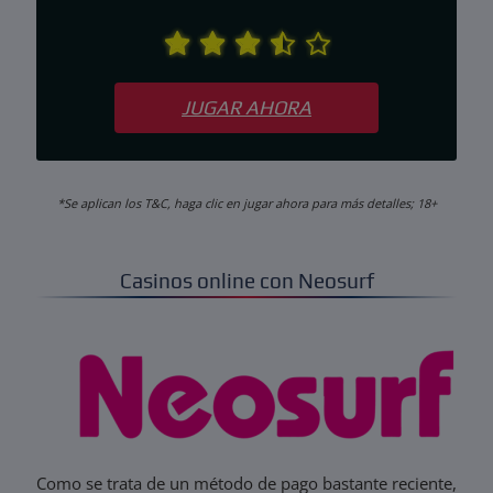
JUGAR AHORA
*Se aplican los T&C, haga clic en jugar ahora para más detalles; 18+
Casinos online con Neosurf
Como se trata de un método de pago bastante reciente,