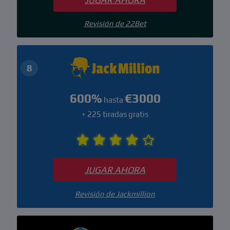
Revisión de 22Bet
8
600%
€3000
hasta
+ 225 tiradas gratis
JUGAR AHORA
Revisión de Jackmillion