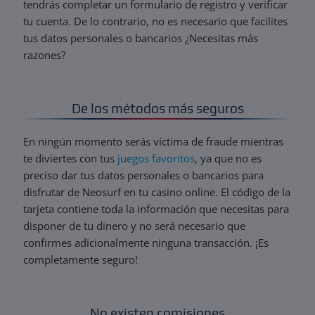
tendrás completar un formulario de registro y verificar
tu cuenta. De lo contrario, no es necesario que facilites
tus datos personales o bancarios ¿Necesitas más
razones?
De los métodos más seguros
En ningún momento serás víctima de fraude mientras
te diviertes con tus
juegos favoritos
, ya que no es
preciso dar tus datos personales o bancarios para
disfrutar de Neosurf en tu casino online. El código de la
tarjeta contiene toda la información que necesitas para
disponer de tu dinero y no será necesario que
confirmes adicionalmente ninguna transacción. ¡Es
completamente seguro!
No existen comisiones