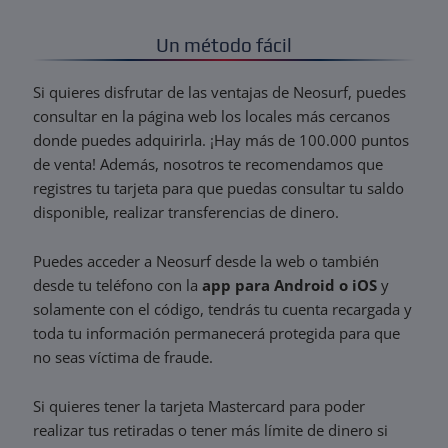
Un método fácil
Si quieres disfrutar de las ventajas de Neosurf, puedes
consultar en la página web los locales más cercanos
donde puedes adquirirla. ¡Hay más de 100.000 puntos
de venta! Además, nosotros te recomendamos que
registres tu tarjeta para que puedas consultar tu saldo
disponible, realizar transferencias de dinero.
Puedes acceder a Neosurf desde la web o también
desde tu teléfono con la
app para Android o iOS
y
solamente con el código, tendrás tu cuenta recargada y
toda tu información permanecerá protegida para que
no seas víctima de fraude.
Si quieres tener la tarjeta Mastercard para poder
realizar tus retiradas o tener más límite de dinero si