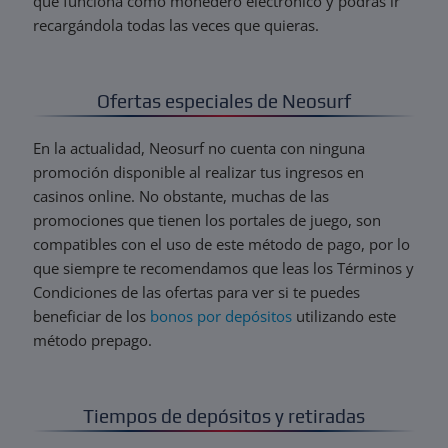
que funciona como monedero electrónico y podrás ir
recargándola todas las veces que quieras.
Ofertas especiales de Neosurf
En la actualidad, Neosurf no cuenta con ninguna
promoción disponible al realizar tus ingresos en
casinos online. No obstante, muchas de las
promociones que tienen los portales de juego, son
compatibles con el uso de este método de pago, por lo
que siempre te recomendamos que leas los Términos y
Condiciones de las ofertas para ver si te puedes
beneficiar de los
bonos por depósitos
utilizando este
método prepago.
Tiempos de depósitos y retiradas