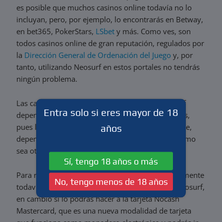
es posible que muchos casinos online todavía no lo
incluyan, pero, por ejemplo, lo encontrarás en Betway,
en bet365, PokerStars,
LSbet
y más. Como ves, son
todos casinos online de gran reputación, regulados por
la
Dirección General de Ordenación del Juego
y, por
tanto, utilizando Neosurf en estos portales no tendrás
ningún problema.
Las cantidades que puedes depositar con Neosurf
Entra solo si eres mayor de 18
dependerán del importe de la tarjeta que compres,
pues las tienes desde 15€ hasta 100€. No obstante,
años
dependerá del casino online que el depósito mínimo
sea otro.
Sí, tengo 18 años o más
Para retirar el dinero de tus premios, lamentablemente
No, tengo menos de 18 años
todavía no podrás hacerlo a la tarjeta prepago Neosurf,
en cambio sí lo podrás hacer a la tarjeta Nocash
Mastercard, que es una nueva modalidad de tarjeta