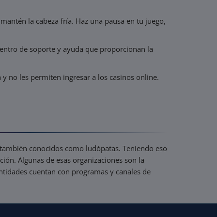
 mantén la cabeza fría. Haz una pausa en tu juego,
centro de soporte y ayuda que proporcionan la
y no les permiten ingresar a los casinos online.
, también conocidos como ludópatas. Teniendo eso
ción. Algunas de esas organizaciones son la
entidades cuentan con programas y canales de