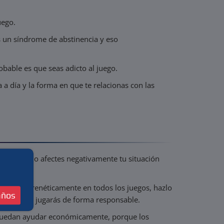
uego.
s un síndrome de abstinencia y eso
able es que seas adicto al juego.
 a día y la forma en que te relacionas con las
rdidas, y no afectes negativamente tu situación
puestes frenéticamente en todos los juegos, hazlo
años
ustración y jugarás de forma responsable.
te puedan ayudar económicamente, porque los