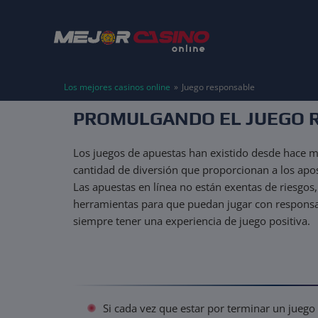
Los mejores casinos online
Juego responsable
PROMULGANDO EL JUEGO 
Los juegos de apuestas han existido desde hace mu
cantidad de diversión que proporcionan a los apo
Las apuestas en línea no están exentas de riesgos,
herramientas para que puedan jugar con responsa
siempre tener una experiencia de juego positiva.
Si cada vez que estar por terminar un juego