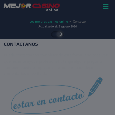
Los mejores casinos online
Contacto
Actualizado el:
3 agosto 2026
CONTÁCTANOS
Puede contactarnos completando este formulario cada vez
que necesite ayuda profesional o tenga alguna pregunta.
También puede completar el formulario para dejar sus
comentarios o feedback.