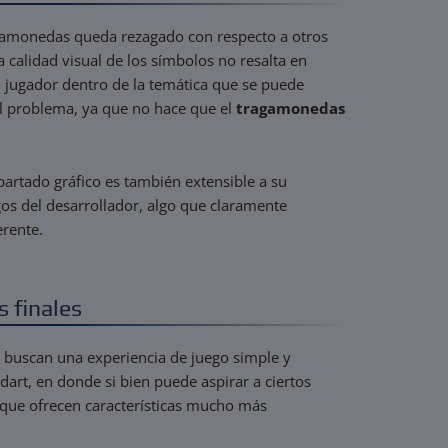
tragamonedas queda rezagado con respecto a otros
La calidad visual de los símbolos no resalta en
jugador dentro de la temática que se puede
l problema, ya que no hace que el
tragamonedas
partado gráfico es también extensible a su
gos del desarrollador, algo que claramente
erente.
 finales
 buscan una experiencia de juego simple y
art, en donde si bien puede aspirar a ciertos
s que ofrecen características mucho más