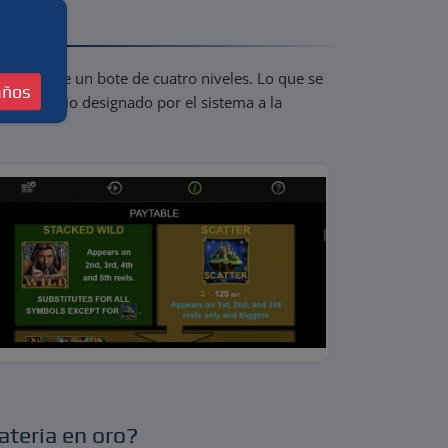
que ofrece un bote de cuatro niveles. Lo que se
años
á el premio designado por el sistema a la
ateria en oro?