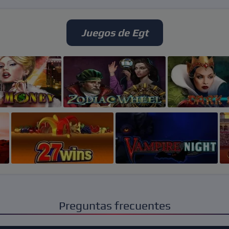
Juegos de Egt
Preguntas frecuentes