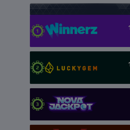
1
2
3