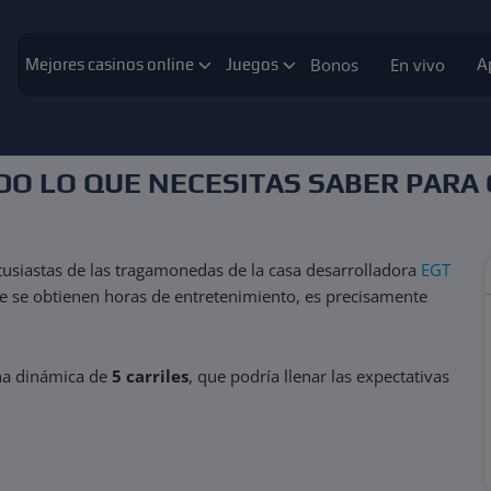
Bonos
En vivo
Mejores casinos online
Juegos
A
DO LO QUE NECESITAS SABER PARA
ntusiastas de las tragamonedas de la casa desarrolladora
EGT
ue se obtienen horas de entretenimiento, es precisamente
na dinámica de
5 carriles
, que podría llenar las expectativas