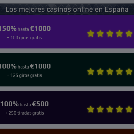
Los mejores casinos online en España
150%
€1000
hasta
+ 100 giros gratis
100%
€1000
hasta
+ 125 giros gratis
100%
€500
hasta
+ 250 tiradas gratis