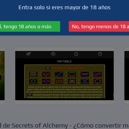
Entra solo si eres mayor de 18 años
¿Un Jackpot de oro en Secrets of Alchemy?
irar a un jackpot, que no es más que un juego paralelo de cartas 
í, tengo 18 años o más
No, tengo menos de 18 
starán ocultas entre una baraja de 12. De conseguirlo, se obtendr
d de Secrets of Alchemy - ¿Cómo convertir m