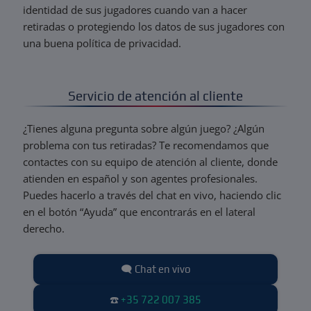
identidad de sus jugadores cuando van a hacer
retiradas o protegiendo los datos de sus jugadores con
una buena política de privacidad.
Servicio de atención al cliente
¿Tienes alguna pregunta sobre algún juego? ¿Algún
problema con tus retiradas? Te recomendamos que
contactes con su equipo de atención al cliente, donde
atienden en español y son agentes profesionales.
Puedes hacerlo a través del chat en vivo, haciendo clic
en el botón “Ayuda” que encontrarás en el lateral
derecho.
🗨️ Chat en vivo
☎️
+35 722 007 385