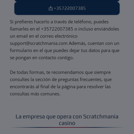
📩 +35722007385
Si prefieres hacerlo a través de teléfono, puedes
llamarles en el +35722007385 o incluso enviándoles
un email en el correo electrónico
support@scratchmania.com
Además, cuentan con un
formulario en el que puedes dejar tus datos para que
se pongan en contacto contigo.
De todas formas, te recomendamos que siempre
consultes la sección de preguntas frecuentes, que
encontrarás al final de la página para resolver las
consultas más comunes.
La empresa que opera con Scratchmania
casino