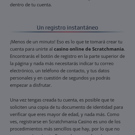
dentro de tu cuenta.
Un registro instantáneo
¡Menos de un minuto! Eso es lo que te tomará crear tu
cuenta para unirte al
casino online de Scratchmania
.
Encontrarás el botón de registro en la parte superior de
la página y nada más necesitarás indicar tu correo
electrónico, un teléfono de contacto, y tus datos
personales y en cuestión de segundos ya podrás
empezar a disfrutar.
Una vez tengas creada tu cuenta, es posible que te
soliciten una copia de tu documento de identidad para
verificar que eres mayor de edad, y nada más. Como
ves, registrarse en Scratchmania Casino es uno de los
procedimientos más sencillos que hay, por lo que no