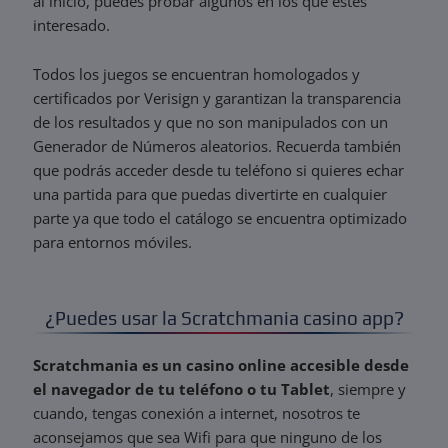
al inicio, puedes probar algunos en los que estés
interesado.
Todos los juegos se encuentran homologados y
certificados por Verisign y garantizan la transparencia
de los resultados y que no son manipulados con un
Generador de Números aleatorios. Recuerda también
que podrás acceder desde tu teléfono si quieres echar
una partida para que puedas divertirte en cualquier
parte ya que todo el catálogo se encuentra optimizado
para entornos móviles.
¿Puedes usar la Scratchmania casino app?
Scratchmania es un casino online accesible desde
el navegador de tu teléfono o tu Tablet
, siempre y
cuando, tengas conexión a internet, nosotros te
aconsejamos que sea Wifi para que ninguno de los