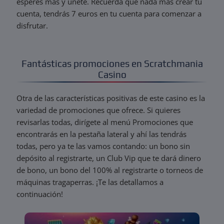
esperes más y únete. Recuerda que nada más crear tu
cuenta, tendrás 7 euros en tu cuenta para comenzar a
disfrutar.
Fantásticas promociones en Scratchmania
Casino
Otra de las características positivas de este casino es la
variedad de promociones que ofrece. Si quieres
revisarlas todas, dirígete al menú Promociones que
encontrarás en la pestaña lateral y ahí las tendrás
todas, pero ya te las vamos contando: un bono sin
depósito al registrarte, un Club Vip que te dará dinero
de bono, un bono del 100% al registrarte o torneos de
máquinas tragaperras. ¡Te las detallamos a
continuación!