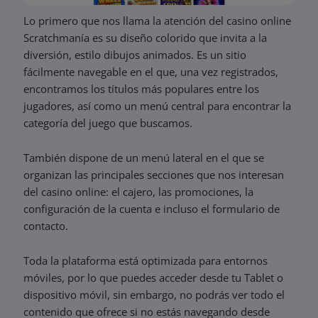
Lo primero que nos llama la atención del casino online
Scratchmanía es su diseño colorido que invita a la
diversión, estilo dibujos animados. Es un sitio
fácilmente navegable en el que, una vez registrados,
encontramos los títulos más populares entre los
jugadores, así como un menú central para encontrar la
categoría del juego que buscamos.
También dispone de un menú lateral en el que se
organizan las principales secciones que nos interesan
del casino online: el cajero, las promociones, la
configuración de la cuenta e incluso el formulario de
contacto.
Toda la plataforma está optimizada para entornos
móviles, por lo que puedes acceder desde tu Tablet o
dispositivo móvil, sin embargo, no podrás ver todo el
contenido que ofrece si no estás navegando desde