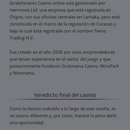
Scratchmania Casino online está gestionado por
Hermione Ltd. una empresa que está registrada en
Chipre, con sus oficinas centrales en Larnaka, pero está
constituida en el marco de la regulación de Curazao y
bajo la cual está registrada con el nombre Twino
Trading N.V.
Fue creado en el año 2008 por unos emprendedores
que tenían experiencia en el sector del juego y que
posteriormente fundaron Gratorama Casino, WinsPark
y Winorama.
Veredicto final del casino
Como te hemos indicado a lo largo de esta reseña, es
un casino diferente y, por tanto, merece la pena darle
una oportunidad.