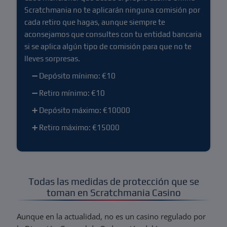
Scratchmania no te aplicarán ninguna comisión por
cada retiro que hagas, aunque siempre te
aconsejamos que consultes con tu entidad bancaria
si se aplica algún tipo de comisión para que no te
lleves sorpresas.
➖ Depósito mínimo
: €10
➖ Retiro mínimo
: €10
➕ Depósito máximo
: €10000
➕ Retiro máximo
: €15000
Todas las medidas de protección que se
toman en Scratchmania Casino
Aunque en la actualidad, no es un casino regulado por