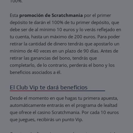
100%.
Esta
promoción de Scratchmania
por el primer
depósito te darán el 100% de tu primer depósito, que
debe ser de al mínimo 10 euros y lo verás reflejado en
tu cuenta, hasta un máximo de 200 euros. Para poder
retirar la cantidad de dinero tendrás que apostarlo un
mínimo de 40 veces en un plazo de 90 días. Antes de
retirar las ganancias del bono, tendrás que
completarlo, de lo contrario, perderás el bono y los
beneficios asociados a él.
El Club Vip te dará beneficios
Desde el momento en que hagas tu primera apuesta,
automáticamente entrarás en el programa de lealtad
que ofrece el casino Scratchmania. Por cada 10 euros
que juegues, recibirás un punto Vip.