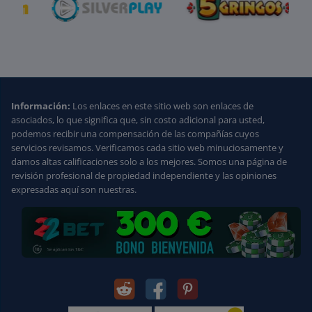
Información:
Los enlaces en este sitio web son enlaces de
asociados, lo que significa que, sin costo adicional para usted,
podemos recibir una compensación de las compañías cuyos
servicios revisamos. Verificamos cada sitio web minuciosamente y
damos altas calificaciones solo a los mejores. Somos una página de
revisión profesional de propiedad independiente y las opiniones
expresadas aquí son nuestras.