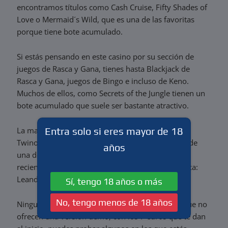
encontramos títulos como Cash Cruise, Fifty Shades of
Love o Mermaid´s Wild, que es una de las favoritas
porque tiene bote acumulado.
Si estás pensando en este casino por su sección de
juegos de Rasca y Gana, tienes hasta Blackjack de
Rasca y Gana, juegos de Bingo e incluso de Keno.
Muchos de ellos, como Secrets of the Jungle tienen un
bote acumulado que suele ser bastante atractivo.
Entra solo si eres mayor de 18
La mayoría de los juegos están desarrollados por
TwinoPlay, aunque también encontramos títulos de
años
una de las compañías que están despuntando
recientemente en la industria por su calidad gráfica:
Leander Games.
Sí, tengo 18 años o más
No, tengo menos de 18 años
Ninguno de los juegos requiere descarga, y aunque no
ofrecen una versión demo, con los 7 euros que te dan