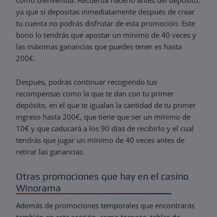
como bienvenida. Recuerda hacerlo antes del depósito,
ya que si depositas inmediatamente después de crear
tu cuenta no podrás disfrutar de esta promoción. Este
bono lo tendrás que apostar un mínimo de 40 veces y
las máximas ganancias que puedes tener es hasta
200€.
Después, podrás continuar recogiendo tus
recompensas como la que te dan con tu primer
depósito, en el que te igualan la cantidad de tu primer
ingreso hasta 200€, que tiene que ser un mínimo de
10€ y que caducará a los 90 días de recibirlo y el cual
tendrás que jugar un mínimo de 40 veces antes de
retirar las ganancias.
Otras promociones que hay en el casino
Winorama
Además de promociones temporales que encontrarás