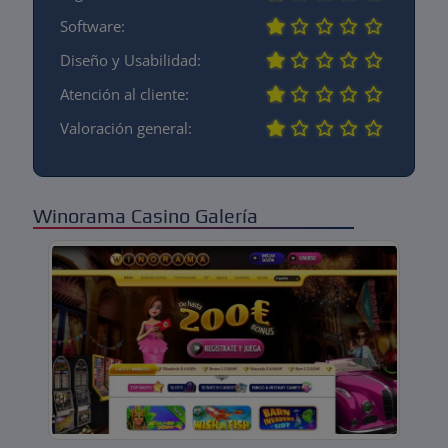
Software:
Diseño y Usabilidad:
Atención al cliente:
Valoración general:
Winorama Casino Galería