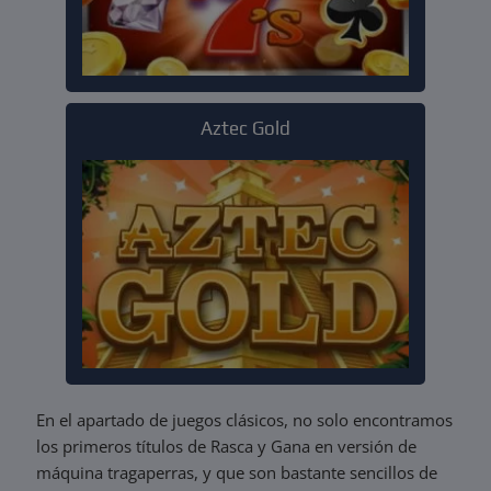
Aztec Gold
En el apartado de juegos clásicos, no solo encontramos
los primeros títulos de Rasca y Gana en versión de
máquina tragaperras, y que son bastante sencillos de