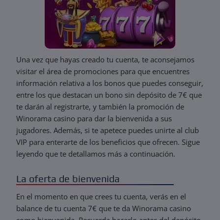
Una vez que hayas creado tu cuenta, te aconsejamos
visitar el área de promociones para que encuentres
información relativa a los bonos que puedes conseguir,
entre los que destacan un bono sin depósito de 7€ que
te darán al registrarte, y también la promoción de
Winorama casino para dar la bienvenida a sus
jugadores. Además, si te apetece puedes unirte al club
VIP para enterarte de los beneficios que ofrecen. Sigue
leyendo que te detallamos más a continuación.
La oferta de bienvenida
En el momento en que crees tu cuenta, verás en el
balance de tu cuenta 7€ que te da Winorama casino