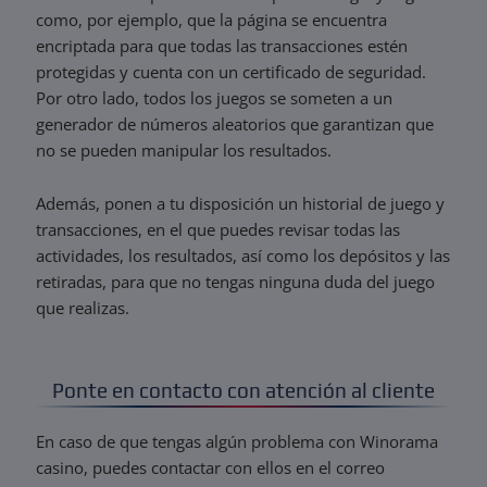
como, por ejemplo, que la página se encuentra
encriptada para que todas las transacciones estén
protegidas y cuenta con un certificado de seguridad.
Por otro lado, todos los juegos se someten a un
generador de números aleatorios que garantizan que
no se pueden manipular los resultados.
Además, ponen a tu disposición un historial de juego y
transacciones, en el que puedes revisar todas las
actividades, los resultados, así como los depósitos y las
retiradas, para que no tengas ninguna duda del juego
que realizas.
Ponte en contacto con atención al cliente
En caso de que tengas algún problema con Winorama
casino, puedes contactar con ellos en el correo