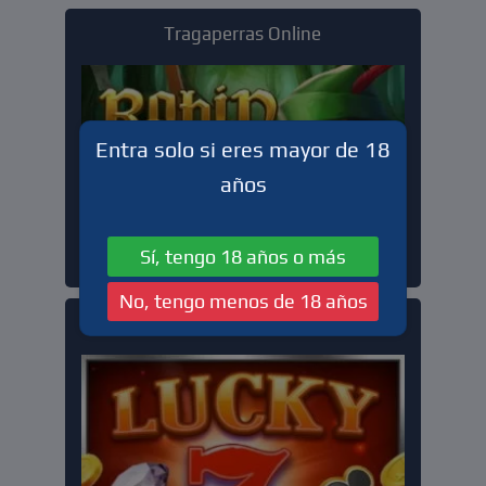
Tragaperras Online
Entra solo si eres mayor de 18
años
Sí, tengo 18 años o más
No, tengo menos de 18 años
Juegos Clásicos