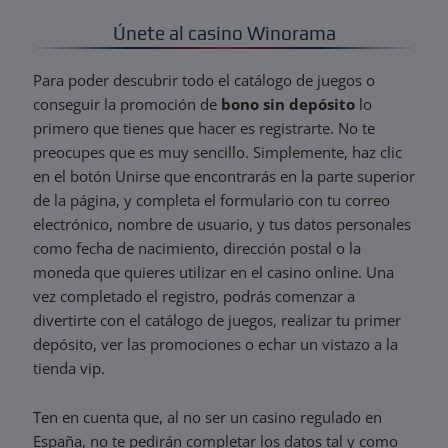
Únete al casino Winorama
Para poder descubrir todo el catálogo de juegos o
conseguir la promoción de
bono sin depósito
lo
primero que tienes que hacer es registrarte. No te
preocupes que es muy sencillo. Simplemente, haz clic
en el botón Unirse que encontrarás en la parte superior
de la página, y completa el formulario con tu correo
electrónico, nombre de usuario, y tus datos personales
como fecha de nacimiento, dirección postal o la
moneda que quieres utilizar en el casino online. Una
vez completado el registro, podrás comenzar a
divertirte con el catálogo de juegos, realizar tu primer
depósito, ver las promociones o echar un vistazo a la
tienda vip.
Ten en cuenta que, al no ser un casino regulado en
España, no te pedirán completar los datos tal y como