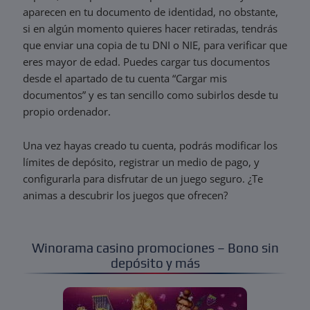
aparecen en tu documento de identidad, no obstante,
si en algún momento quieres hacer retiradas, tendrás
que enviar una copia de tu DNI o NIE, para verificar que
eres mayor de edad. Puedes cargar tus documentos
desde el apartado de tu cuenta “Cargar mis
documentos” y es tan sencillo como subirlos desde tu
propio ordenador.
Una vez hayas creado tu cuenta, podrás modificar los
límites de depósito, registrar un medio de pago, y
configurarla para disfrutar de un juego seguro. ¿Te
animas a descubrir los juegos que ofrecen?
Winorama casino promociones – Bono sin
depósito y más