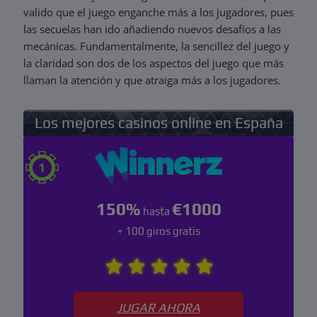
valido que el juego enganche más a los jugadores, pues
las secuelas han ido añadiendo nuevos desafíos a las
mecánicas. Fundamentalmente, la sencillez del juego y
la claridad son dos de los aspectos del juego que más
llaman la atención y que atraiga más a los jugadores.
Los mejores casinos online en España
1
150%
€1000
hasta
+ 100 giros gratis
JUGAR AHORA