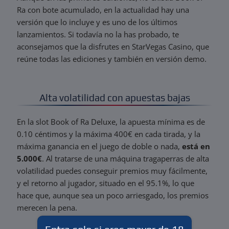
Ra con bote acumulado, en la actualidad hay una
versión que lo incluye y es uno de los últimos
lanzamientos. Si todavía no la has probado, te
aconsejamos que la disfrutes en StarVegas Casino, que
reúne todas las ediciones y también en versión demo.
Alta volatilidad con apuestas bajas
En la slot Book of Ra Deluxe, la apuesta mínima es de
0.10 céntimos y la máxima 400€ en cada tirada, y la
máxima ganancia en el juego de doble o nada,
está en
5.000€
. Al tratarse de una máquina tragaperras de alta
volatilidad puedes conseguir premios muy fácilmente,
y el retorno al jugador, situado en el 95.1%, lo que
hace que, aunque sea un poco arriesgado, los premios
merecen la pena.
Entra solo si eres mayor de 18