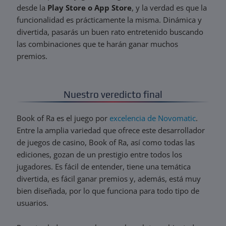
desde la
Play Store o App Store
, y la verdad es que la
funcionalidad es prácticamente la misma. Dinámica y
divertida, pasarás un buen rato entretenido buscando
las combinaciones que te harán ganar muchos
premios.
Nuestro veredicto final
Book of Ra es el juego por
excelencia de Novomatic
.
Entre la amplia variedad que ofrece este desarrollador
de juegos de casino, Book of Ra, así como todas las
ediciones, gozan de un prestigio entre todos los
jugadores. Es fácil de entender, tiene una temática
divertida, es fácil ganar premios y, además, está muy
bien diseñada, por lo que funciona para todo tipo de
usuarios.