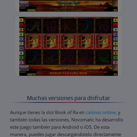
Muchas versiones para disfrutar
Aunque tienes la slot Book of Ra en
casinos online
, y
también todas las versiones, Novomatic ha desarrollo
este juego también para Android o iOS. De esta
manera, puedes jugar descargándotelo directamente