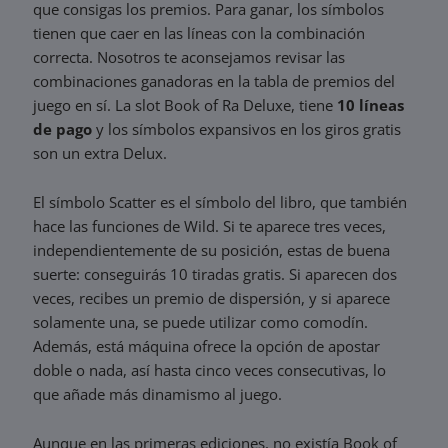
que consigas los premios. Para ganar, los símbolos
tienen que caer en las líneas con la combinación
correcta. Nosotros te aconsejamos revisar las
combinaciones ganadoras en la tabla de premios del
juego en sí. La slot Book of Ra Deluxe, tiene
10 líneas
de pago
y los símbolos expansivos en los giros gratis
son un extra Delux.
El símbolo Scatter es el símbolo del libro, que también
hace las funciones de Wild. Si te aparece tres veces,
independientemente de su posición, estas de buena
suerte: conseguirás 10 tiradas gratis. Si aparecen dos
veces, recibes un premio de dispersión, y si aparece
solamente una, se puede utilizar como comodín.
Además, está máquina ofrece la opción de apostar
doble o nada, así hasta cinco veces consecutivas, lo
que añade más dinamismo al juego.
Aunque en las primeras ediciones, no existía Book of