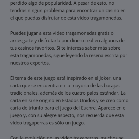
perdido algo de popularidad. A pesar de esto, no
tendrás ningún problema para encontrar un casino en
el que puedas disfrutar de esta video tragamonedas.
Puedes jugar a esta video tragamonedas gratis o
arriesgarte y disfrutarla por dinero real en algunos de
tus casinos favoritos. Si te interesa saber más sobre
esta tragamonedas, sigue leyendo la reseña escrita por
nuestros expertos.
El tema de este juego está inspirado en el Joker, una
carta que se encuentra en la mayoría de las barajas
tradicionales, además de los cuatro palos estándar. La
carta en sí se originó en Estados Unidos y se creó como
carta de triunfo para el juego del Euchre. Aparece en el
juego y, con su alegre aspecto, nos recuerda que esta
video tragaperras es sólo un juego.
Con la evolución de las video tragaperras, muchos se