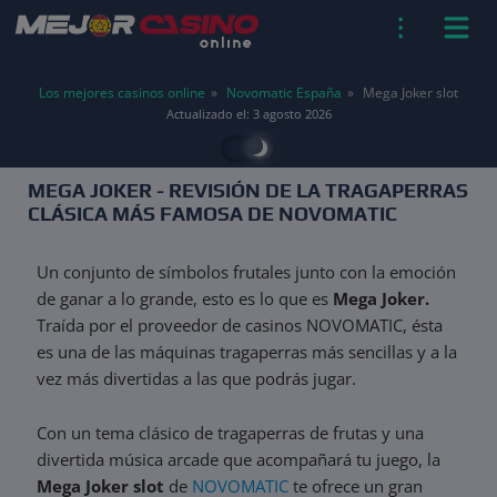
Los mejores casinos online
Novomatic España
Mega Joker slot
Actualizado el:
3 agosto 2026
MEGA JOKER - REVISIÓN DE LA TRAGAPERRAS
CLÁSICA MÁS FAMOSA DE NOVOMATIC
Un conjunto de símbolos frutales junto con la emoción
de ganar a lo grande, esto es lo que es
Mega Joker.
Traída por el proveedor de casinos NOVOMATIC, ésta
es una de las máquinas tragaperras más sencillas y a la
vez más divertidas a las que podrás jugar.
Con un tema clásico de tragaperras de frutas y una
divertida música arcade que acompañará tu juego, la
Mega Joker slot
de
NOVOMATIC
te ofrece un gran