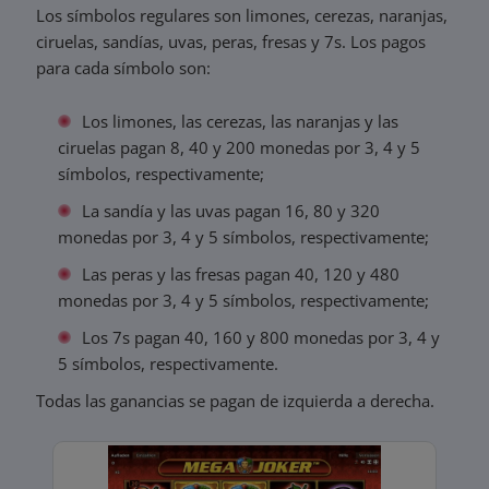
Los símbolos regulares son limones, cerezas, naranjas,
ciruelas, sandías, uvas, peras, fresas y 7s. Los pagos
para cada símbolo son:
Los limones, las cerezas, las naranjas y las
ciruelas pagan 8, 40 y 200 monedas por 3, 4 y 5
símbolos, respectivamente;
La sandía y las uvas pagan 16, 80 y 320
monedas por 3, 4 y 5 símbolos, respectivamente;
Las peras y las fresas pagan 40, 120 y 480
monedas por 3, 4 y 5 símbolos, respectivamente;
Los 7s pagan 40, 160 y 800 monedas por 3, 4 y
5 símbolos, respectivamente.
Todas las ganancias se pagan de izquierda a derecha.