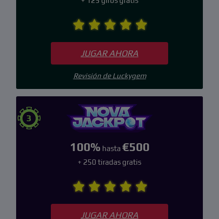
+ 125 giros gratis
JUGAR AHORA
Revisión de Luckygem
3
100%
€500
hasta
+ 250 tiradas gratis
JUGAR AHORA