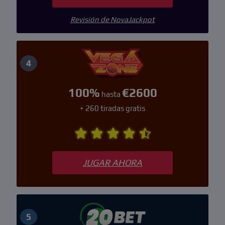
Revisión de NovaJackpot
4
100%
€2600
hasta
+ 260 tiradas gratis
JUGAR AHORA
5