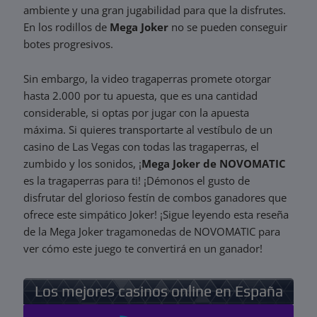
ambiente y una gran jugabilidad para que la disfrutes.
En los rodillos de
Mega Joker
no se pueden conseguir
botes progresivos.
Sin embargo, la video tragaperras promete otorgar
hasta 2.000 por tu apuesta, que es una cantidad
considerable, si optas por jugar con la apuesta
máxima. Si quieres transportarte al vestíbulo de un
casino de Las Vegas con todas las tragaperras, el
zumbido y los sonidos, ¡
Mega Joker de NOVOMATIC
es la tragaperras para ti! ¡Démonos el gusto de
disfrutar del glorioso festín de combos ganadores que
ofrece este simpático Joker! ¡Sigue leyendo esta reseña
de la Mega Joker tragamonedas de NOVOMATIC para
ver cómo este juego te convertirá en un ganador!
Los mejores casinos online en España